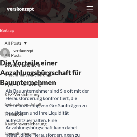
Beitrag
All Posts
verskonzept
All Posts
Die Vorteile einer
Betriebshaftpflicht
Anzahlungsbürgschaft für
Maschinenversicherung
Bauunternehmen
Cyberversicherung
Als Bauunternehmer sind Sie oft mit der 
KFZ-Versicherung
Herausforderung konfrontiert, die 
Gebäude und Inhalt
Vorfinanzierung von Großaufträgen zu 
bewältigen und Ihre Liquidität 
Transport
aufrechtzuerhalten. Eine 
Kautionsversicherung
Anzahlungsbürgschaft kann dabei 
Umweltschaden
helfen, diese Herausforderungen zu 