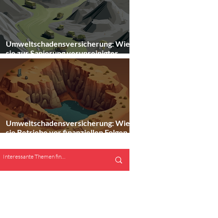
Umweltschadensversicherung: Wie
sie zur Sanierung verunreinigter
Standorte beiträgt
Umweltschadensversicherung: Wie
sie Betriebe vor finanziellen Folgen
von Umweltunfällen schützt