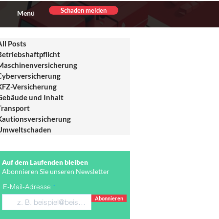
Schaden melden
Menü
All Posts
Betriebshaftpflicht
Maschinenversicherung
Cyberversicherung
KFZ-Versicherung
Gebäude und Inhalt
Transport
Kautionsversicherung
Umweltschaden
Auf dem Laufenden bleiben
Abonnieren Sie unseren Newsletter
E-Mail-Adresse
Abonnieren