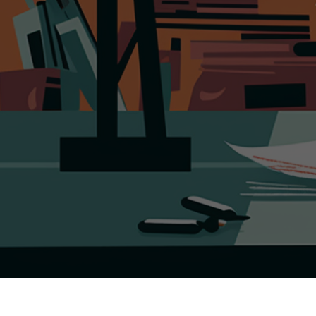
Wir prüfen Ihre aktuellen Ver
Einsparmöglichkeiten. Völlig k
Ihre Vorteile
ANALYSE
BERATUNG
CONTROLLING