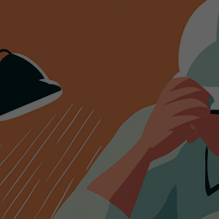
Sie
s mit der
herheit