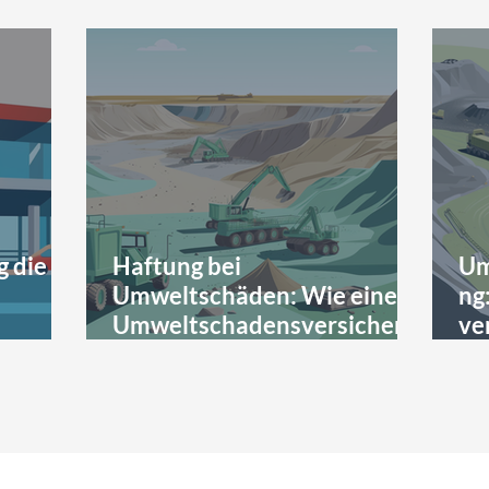
g die
Haftung bei
Um
Umweltschäden: Wie eine
ng
Umweltschadensversicheru
ve
ng Unternehmen schützt
be