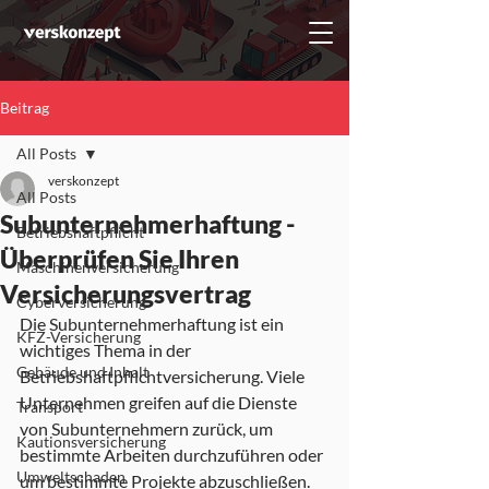
Beitrag
All Posts
verskonzept
All Posts
Subunternehmerhaftung -
Betriebshaftpflicht
Überprüfen Sie Ihren
Maschinenversicherung
Versicherungsvertrag
Cyberversicherung
Die Subunternehmerhaftung ist ein 
KFZ-Versicherung
wichtiges Thema in der 
Gebäude und Inhalt
Betriebshaftpflichtversicherung. Viele 
Unternehmen greifen auf die Dienste 
Transport
von Subunternehmern zurück, um 
Kautionsversicherung
bestimmte Arbeiten durchzuführen oder 
Umweltschaden
um bestimmte Projekte abzuschließen. 